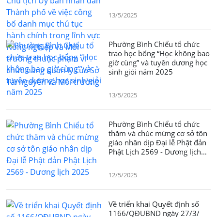
phố về việc công bố danh mục
thủ tục hành chính trong lĩnh
13/5/2025
vực Nông nghiệp và Môi
trường thuộc phạm vi chức
năng quản lý của Sở Tài
Phường Bình Chiểu tổ chức
nguyên và Môi trường
trao học bổng “Học không bao
giờ cùng” và tuyên dương học
sinh giỏi năm 2025
13/5/2025
Phường Bình Chiểu tổ chức
thăm và chúc mừng cơ sở tôn
giáo nhân dịp Đại lễ Phật đản
Phật Lịch 2569 - Dương lịch
2025
12/5/2025
Về triển khai Quyết định số
1166/QĐUBND ngày 27/3/