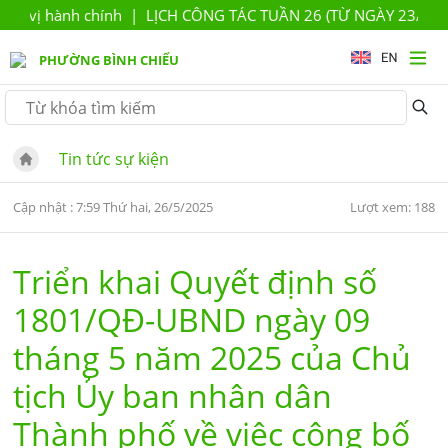
 hành chính |
LỊCH CÔNG TÁC TUẦN 26 (TỪ NGÀY 23/6/2025 Đ
PHƯỜNG BÌNH CHIỂU
Tin tức sự kiện
Cập nhật : 7:59 Thứ hai, 26/5/2025
Lượt xem: 188
Triển khai Quyết định số
1801/QĐ-UBND ngày 09
tháng 5 năm 2025 của Chủ
tịch Ủy ban nhân dân
Thành phố về việc công bố