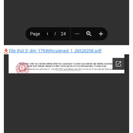
File thứ 3: dm_1793tthcsigned_1_26520258.pdf