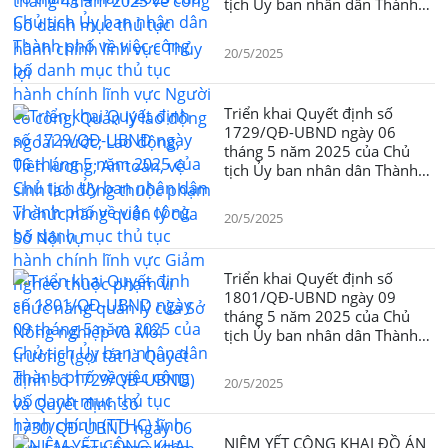
tịch Ủy ban nhân dân Thành
phố về việc công bố danh mục
thủ tục hành chính lĩnh vực
20/5/2025
Người có công; Quản lý lao
động ngoài nước; Lao động,
Tiền lương; An toàn, vệ sinh
Triển khai Quyết định số
lao động thuộc phạm vi chức
1729/QĐ-UBND ngày 06
năng quản lý của Sở Nội vụ
tháng 5 năm 2025 của Chủ
tịch Ủy ban nhân dân Thành
phố về việc công bố danh mục
thủ tục hành chính lĩnh vực
20/5/2025
Giảm nghèo thuộc phạm vi
chức năng quản lý của Sở
Nông nghiệp và Môi trường
Triển khai Quyết định số
(gọi tắt là Quyết định số
1801/QĐ-UBND ngày 09
1729/QĐ-UBND) và Quyết
tháng 5 năm 2025 của Chủ
định số 1730/QĐ-UBND ngày
tịch Ủy ban nhân dân Thành
06 tháng 5 năm 2025 của Chủ
phố về việc công bố danh mục
tịch Chủ tịch Ủy ban nhân dân
thủ tục hành chính (TTHC) lĩnh
Thành phố về công bố danh
20/5/2025
vực Lâm nghiệp và Kiểm lâm
mục thủ tục hành chính lĩnh
thuộc phạm vi chức năng
vực Trồng trọt; Bảo vệ thực
quản lý của Sở Nông nghiệp
vật thuộc phạm vi chức năng
NIÊM YẾT CÔNG KHAI ĐỒ ÁN