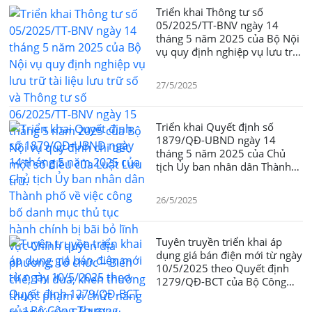
Triển khai Thông tư số
05/2025/TT-BNV ngày 14
tháng 5 năm 2025 của Bộ Nội
vụ quy định nghiệp vụ lưu trữ
tài liệu lưu trữ số và Thông tư
số 06/2025/TT-BNV ngày 15
27/5/2025
tháng 5 năm 2025 của Bộ Nội
vụ quy định chi tiết một số
điều của Luật Lưu trữ.
Triển khai Quyết định số
1879/QĐ-UBND ngày 14
tháng 5 năm 2025 của Chủ
tịch Ủy ban nhân dân Thành
phố về việc công bố danh mục
thủ tục hành chính bị bãi bỏ
26/5/2025
lĩnh vực Chính quyền địa
phương; Tổ chức – Biên chế;
Thi đua, khen thưởng thuộc
Tuyên truyền triển khai áp
phạm vi chức năng quản lý
dụng giá bán điện mới từ ngày
của Sở Nội vụ
10/5/2025 theo Quyết định
1279/QĐ-BCT của Bộ Công
Thương