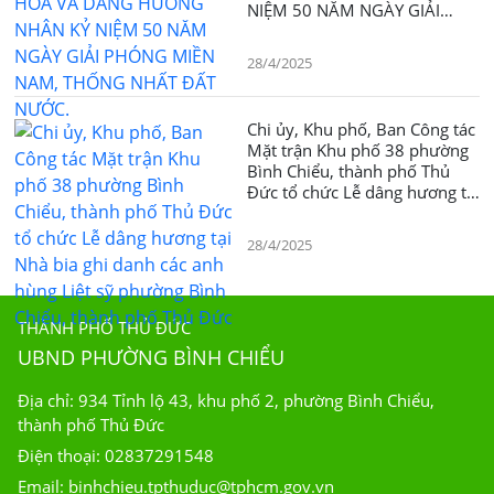
NIỆM 50 NĂM NGÀY GIẢI
PHÓNG MIỀN NAM, THỐNG
NHẤT ĐẤT NƯỚC.
28/4/2025
Chi ủy, Khu phố, Ban Công tác
Mặt trận Khu phố 38 phường
Bình Chiểu, thành phố Thủ
Đức tổ chức Lễ dâng hương tại
Nhà bia ghi danh các anh
hùng Liệt sỹ phường Bình
28/4/2025
Chiểu, thành phố Thủ Đức
THÀNH PHỐ THỦ ĐỨC
UBND PHƯỜNG BÌNH CHIỂU
Địa chỉ: 934 Tỉnh lộ 43, khu phố 2, phường Bình Chiểu,
thành phố Thủ Đức
Điện thoại: 02837291548
Email: binhchieu.tpthuduc@tphcm.gov.vn