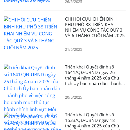
26/5/2025
CHI HỘI CỰU CHIẾN BINH
KHU PHỐ 38 TRIỂN KHAI
NHIỆM VỤ CÔNG TÁC QUÝ 3
VÀ 6 THÁNG CUỐI NĂM 2025
21/5/2025
Triển khai Quyết định số
1641/QĐ-UBND ngày 26
tháng 4 năm 2025 của Chủ
tịch Ủy ban nhân dân Thành
phố về việc công bố danh mục
thủ tục hành chính lĩnh vực
20/5/2025
Môi trường và Quyết định số
1629/QĐ-UBND ngày 26
tháng 4 năm 2025 về công bố
Triển khai Quyết định số
danh mục thủ tục hành chính
1533/QĐ-UBND ngày 18
lĩnh vực Thủy lợi
tháng 4 năm 2025 của Chủ