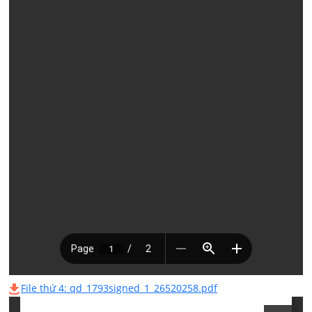
File thứ 4: qd_1793signed_1_26520258.pdf