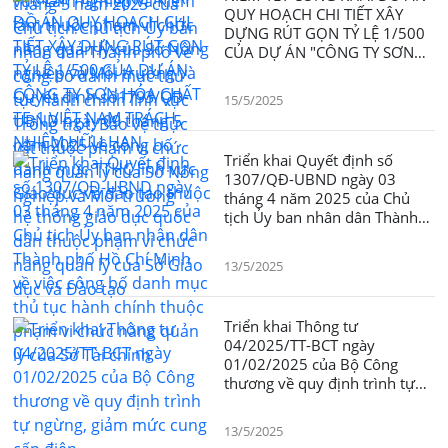
và Môi trường và Quyết định
quản lý của Sở Nông nghiệp
QUY HOẠCH CHI TIẾT XÂY
số1793/QĐ-UBND ngày 09
và Môi trường
DỰNG RÚT GỌN TỶ LỆ 1/500
tháng 5 năm 2025 về công bố
CỦA DỰ ÁN "CÔNG TY SƠN
danh mục TTHC lĩnh vực Giáo
HÓA CHẤT TE-1 VIỆT NAM
dục và đào tạo thuộc hệ thống
TRÁCH NHIỆM HỮU HẠN
giáo dục quốc dân thuộc
15/5/2025
phạm vi chức năng quản lý
của Sở Giáo dục và Đào tạo
Triển khai Quyết định số
1307/QĐ-UBND ngày 03
tháng 4 năm 2025 của Chủ
tịch Ủy ban nhân dân Thành
phố Hồ Chí Minh về việc công
bố danh mục thủ tục hành
13/5/2025
chính thuộc phạm vi chức
năng quản lý của Sở Tài chính
Triển khai Thông tư
04/2025/TT-BCT ngày
01/02/2025 của Bộ Công
thương về quy định trình tự
ngừng, giảm mức cung cấp
điện
13/5/2025