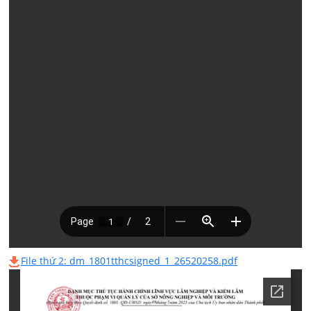
File thứ 2: dm_1801tthcsigned_1_26520258.pdf